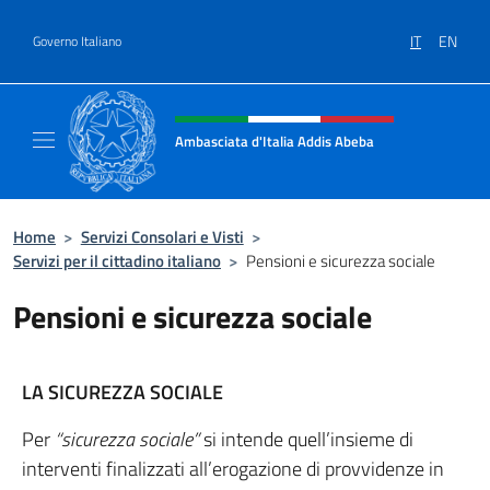
Salta al contenuto
IT
EN
Governo Italiano
Intestazione sito, social e menù
Ambasciata d'Italia Addis Abeba
Sito Ufficiale Ambasciata d'Italia Addis Abe
Home
>
Servizi Consolari e Visti
>
Servizi per il cittadino italiano
>
Pensioni e sicurezza sociale
Pensioni e sicurezza sociale
LA SICUREZZA SOCIALE
Per
“sicurezza sociale”
si intende quell’insieme di
interventi finalizzati all’erogazione di provvidenze in