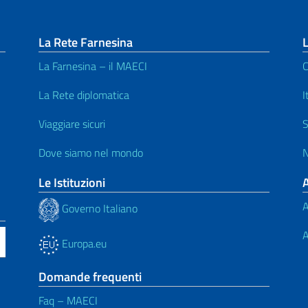
La Rete Farnesina
L
La Farnesina – il MAECI
C
La Rete diplomatica
I
Viaggiare sicuri
S
Dove siamo nel mondo
N
Le Istituzioni
A
Governo Italiano
A
Europa.eu
Domande frequenti
Faq – MAECI