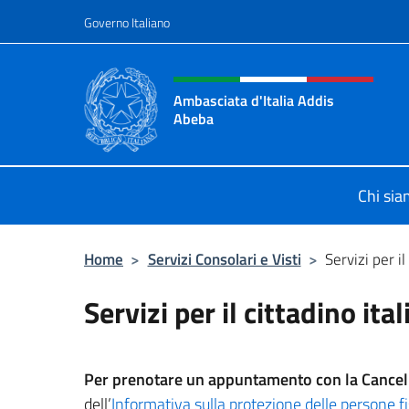
Salta al contenuto
Governo Italiano
Intestazione sito, social 
Ambasciata d'Italia Addis
Abeba
Sito Ufficiale Ambasciata d'Italia 
Chi si
Home
>
Servizi Consolari e Visti
>
Servizi per il
Servizi per il cittadino ita
Per prenotare un appuntamento con la Cancel
dell’
Informativa sulla protezione delle persone fi