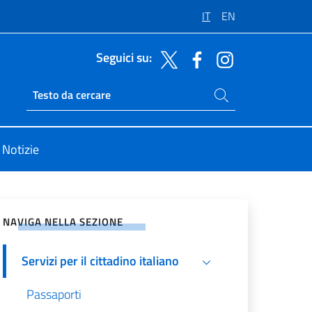
IT
EN
Seguici su:
Cerca nel sito
Ricerca sito live
Notizie
vidi sui Social Network
NAVIGA NELLA SEZIONE
Servizi per il cittadino italiano
Passaporti