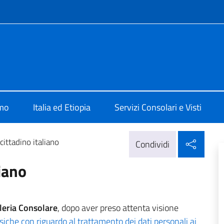
e menù
Addis Abeba
amo
Italia ed Etiopia
Servizi Consolari e Visti
Condi
 cittadino italiano
Condividi
liano
leria Consolare
, dopo aver preso attenta visione
siche con riguardo al trattamento dei dati personali ai