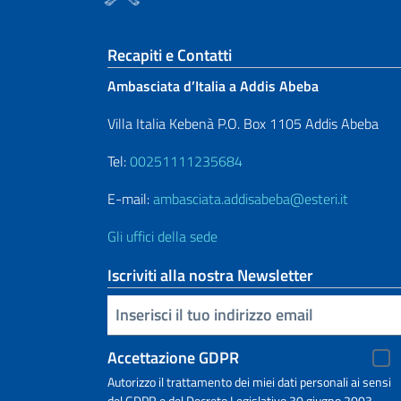
Sezione footer
Recapiti e Contatti
Ambasciata d’Italia a Addis Abeba
Villa Italia Kebenà P.O. Box 1105 Addis Abeba
Tel:
00251111235684
E-mail:
ambasciata.addisabeba@esteri.it
Gli uffici della sede
Iscriviti alla nostra Newsletter
Inserisci la tua email
Accettazione GDPR
Autorizzo il trattamento dei miei dati personali ai sensi
del GDPR e del Decreto Legislativo 30 giugno 2003,