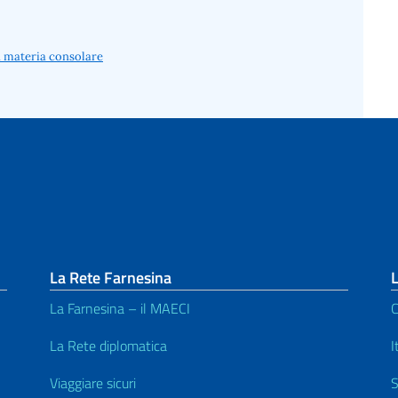
in materia consolare
La Rete Farnesina
L
La Farnesina – il MAECI
C
La Rete diplomatica
I
Viaggiare sicuri
S