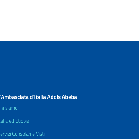
’Ambasciata d’Italia Addis Abeba
hi siamo
talia ed Etiopia
ervizi Consolari e Visti