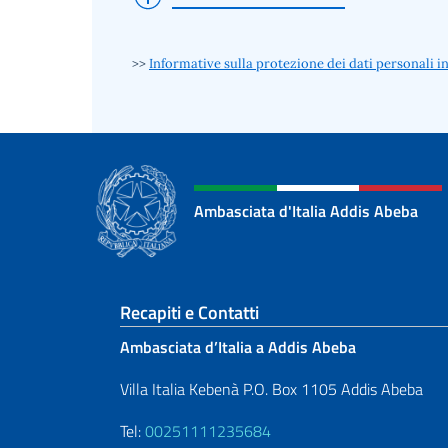
>>
Informative sulla protezione dei dati personali 
Ambasciata d'Italia Addis Abeba
Sezione footer
Recapiti e Contatti
Ambasciata d’Italia a Addis Abeba
Villa Italia Kebenà P.O. Box 1105 Addis Abeba
Tel:
00251111235684