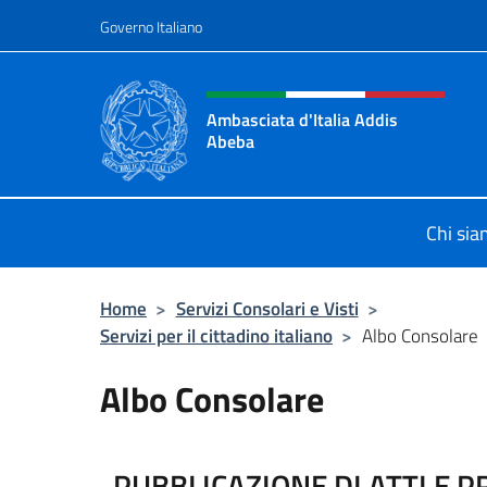
Salta al contenuto
Governo Italiano
Intestazione sito, social 
Ambasciata d'Italia Addis
Abeba
Sito Ufficiale Ambasciata d'Italia 
Chi si
Home
>
Servizi Consolari e Visti
>
Servizi per il cittadino italiano
>
Albo Consolare
Albo Consolare
PUBBLICAZIONE DI ATTI E 