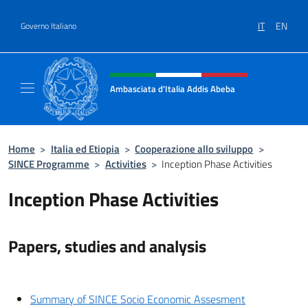
Salta al contenuto
IT
EN
Governo Italiano
Intestazione sito, social e menù
Ambasciata d'Italia Addis Abeba
Sito Ufficiale Ambasciata d'Italia Addis Abe
Home
>
Italia ed Etiopia
>
Cooperazione allo sviluppo
>
SINCE Programme
>
Activities
>
Inception Phase Activities
Inception Phase Activities
Papers, studies and analysis
Summary of SINCE Socio Economic Assesment