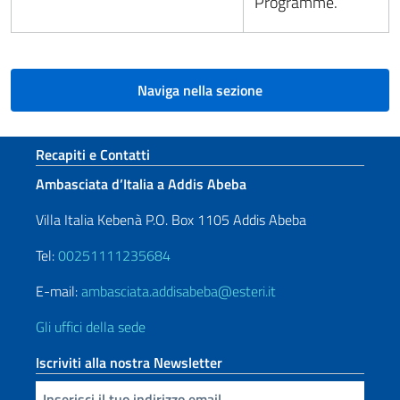
Programme.
Naviga nella sezione
Sezione footer
Recapiti e Contatti
Ambasciata d’Italia a Addis Abeba
Villa Italia Kebenà P.O. Box 1105 Addis Abeba
Tel:
00251111235684
E-mail:
ambasciata.addisabeba@esteri.it
Gli uffici della sede
Iscriviti alla nostra Newsletter
Inserisci la tua email