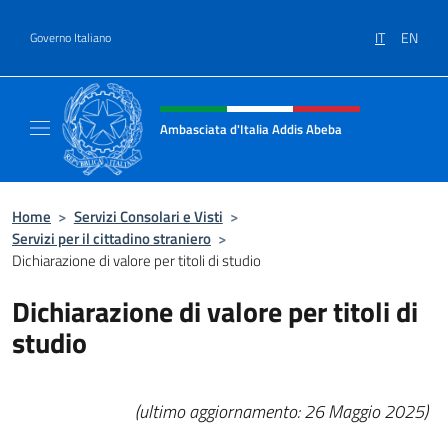
Salta al contenuto
IT
EN
Governo Italiano
Intestazione sito, social e menù
Ambasciata d'Italia Addis Abeba
Sito Ufficiale Ambasciata d'Italia Addis Abe
Home
>
Servizi Consolari e Visti
>
Servizi per il cittadino straniero
>
Dichiarazione di valore per titoli di studio
Dichiarazione di valore per titoli di
studio
(ultimo aggiornamento: 26 Maggio 2025)