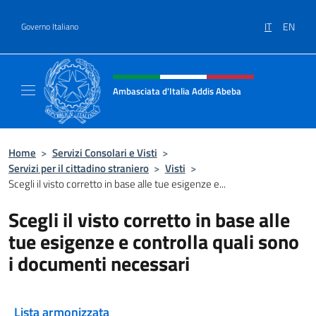
Salta al contenuto
IT
EN
Governo Italiano
Intestazione sito, social e menù
Ambasciata d'Italia Addis Abeba
Sito Ufficiale Ambasciata d'Italia Addis Abe
Home
>
Servizi Consolari e Visti
>
Servizi per il cittadino straniero
>
Visti
>
Scegli il visto corretto in base alle tue esigenze e...
Scegli il visto corretto in base alle
tue esigenze e controlla quali sono
i documenti necessari
Lista armonizzata