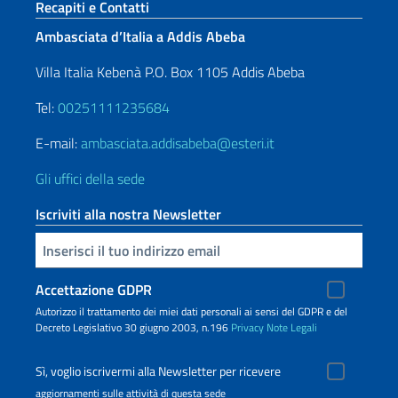
Sezione footer
Recapiti e Contatti
Ambasciata d’Italia a Addis Abeba
Villa Italia Kebenà P.O. Box 1105 Addis Abeba
Tel:
00251111235684
E-mail:
ambasciata.addisabeba@esteri.it
Gli uffici della sede
Iscriviti alla nostra Newsletter
Inserisci la tua email
Accettazione GDPR
Autorizzo il trattamento dei miei dati personali ai sensi del GDPR e del
Decreto Legislativo 30 giugno 2003, n.196
Privacy
Note Legali
Sì, voglio iscrivermi alla Newsletter per ricevere
aggiornamenti sulle attività di questa sede