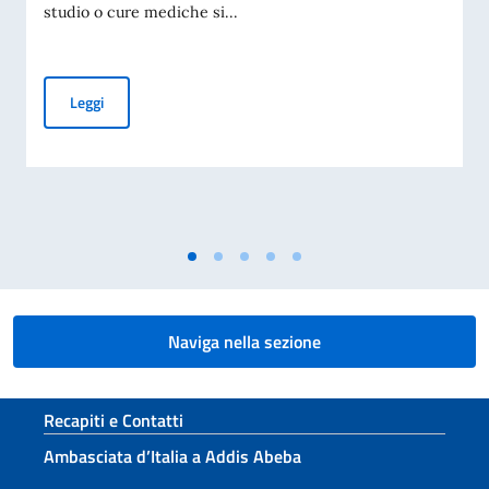
studio o cure mediche si...
Referendum Costituzionale 2026. Informativa per gli elett
Leggi
Naviga nella sezione
Sezione footer
Recapiti e Contatti
Ambasciata d’Italia a Addis Abeba