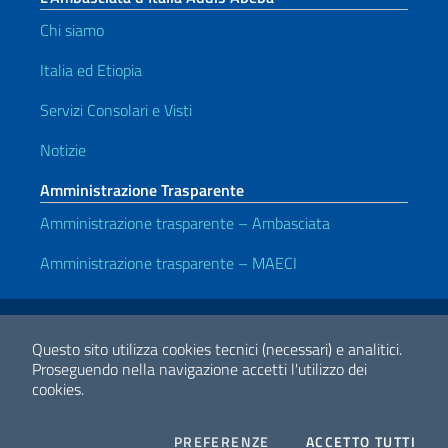
Chi siamo
Italia ed Etiopia
Servizi Consolari e Visti
Notizie
Amministrazione Trasparente
Amministrazione trasparente – Ambasciata
Amministrazione trasparente – MAECI
Link Utili
Note legali
Privacy e cookie policy
Dichiarazione di accessibilità
Questo sito utilizza cookies tecnici (necessari) e analitici.
Proseguendo nella navigazione accetti l'utilizzo dei
cookies.
2026 Copyright Ministero degli Affari Esteri e della Cooperazione
Internazionale
COOKIES
I CO
PREFERENZE
ACCETTO TUTTI