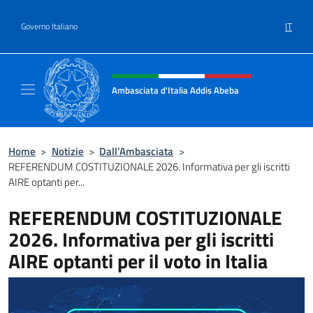
Salta al contenuto
IT
Governo Italiano
Intestazione sito, social e menù
Ambasciata d'Italia Addis Abeba
Sito Ufficiale Ambasciata d'Italia Addis Abe
Home
>
Notizie
>
Dall’Ambasciata
>
REFERENDUM COSTITUZIONALE 2026. Informativa per gli iscritti
AIRE optanti per...
REFERENDUM COSTITUZIONALE
2026. Informativa per gli iscritti
AIRE optanti per il voto in Italia