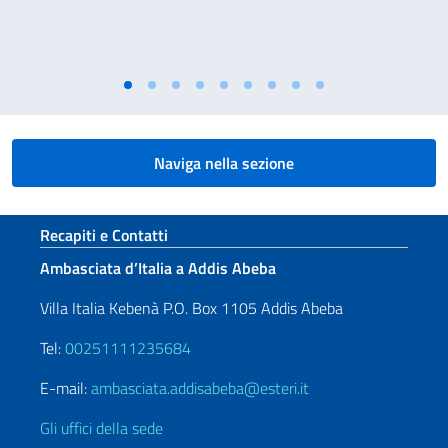
Naviga nella sezione
Sezione footer
Recapiti e Contatti
Ambasciata d’Italia a Addis Abeba
Villa Italia Kebenà P.O. Box 1105 Addis Abeba
Tel:
00251111235684
E-mail:
ambasciata.addisabeba@esteri.it
Gli uffici della sede