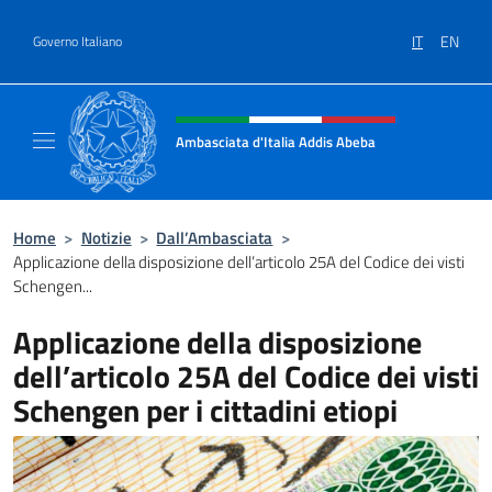
Salta al contenuto
IT
EN
Governo Italiano
Intestazione sito, social e menù
Ambasciata d'Italia Addis Abeba
Sito Ufficiale Ambasciata d'Italia Addis Abe
Home
>
Notizie
>
Dall’Ambasciata
>
Applicazione della disposizione dell’articolo 25A del Codice dei visti
Schengen...
Applicazione della disposizione
dell’articolo 25A del Codice dei visti
Schengen per i cittadini etiopi