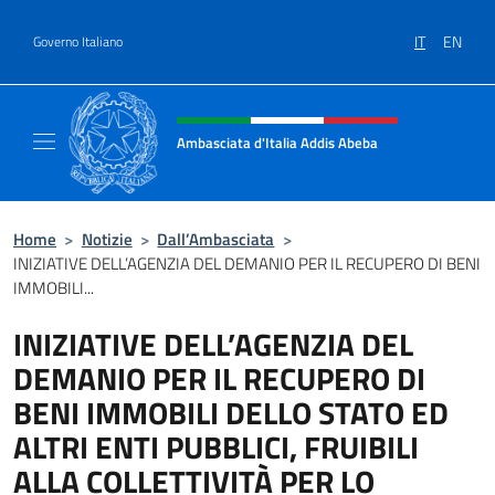
Salta al contenuto
IT
EN
Governo Italiano
Intestazione sito, social e menù
Ambasciata d'Italia Addis Abeba
Sito Ufficiale Ambasciata d'Italia Addis Abe
Home
>
Notizie
>
Dall’Ambasciata
>
INIZIATIVE DELL’AGENZIA DEL DEMANIO PER IL RECUPERO DI BENI
IMMOBILI...
INIZIATIVE DELL’AGENZIA DEL
DEMANIO PER IL RECUPERO DI
BENI IMMOBILI DELLO STATO ED
ALTRI ENTI PUBBLICI, FRUIBILI
ALLA COLLETTIVITÀ PER LO