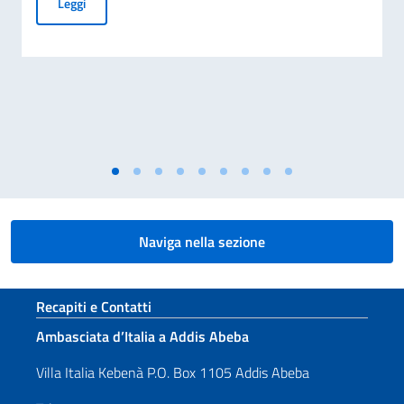
70° Anniversario del disastro di Marcinelle, e 25° Giornata 
Leggi
Naviga nella sezione
Sezione footer
Recapiti e Contatti
Ambasciata d’Italia a Addis Abeba
Villa Italia Kebenà P.O. Box 1105 Addis Abeba