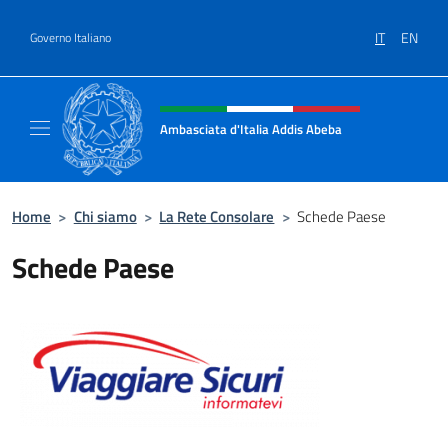
Salta al contenuto
IT
EN
Governo Italiano
Intestazione sito, social e menù
Ambasciata d'Italia Addis Abeba
Sito Ufficiale Ambasciata d'Italia Addis Abe
Home
>
Chi siamo
>
La Rete Consolare
>
Schede Paese
Schede Paese