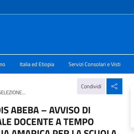
e menù
Addis Abeba
amo
Italia ed Etiopia
Servizi Consolari e Visti
Condi
Condividi
ELEZIONE...
DIS ABEBA – AVVISO DI
ALE DOCENTE A TEMPO
UA AMARICA PER LA SCUOLA