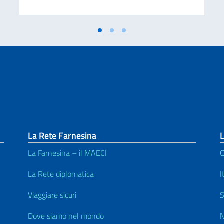
La Rete Farnesina
L
La Farnesina – il MAECI
C
La Rete diplomatica
I
Viaggiare sicuri
S
Dove siamo nel mondo
N