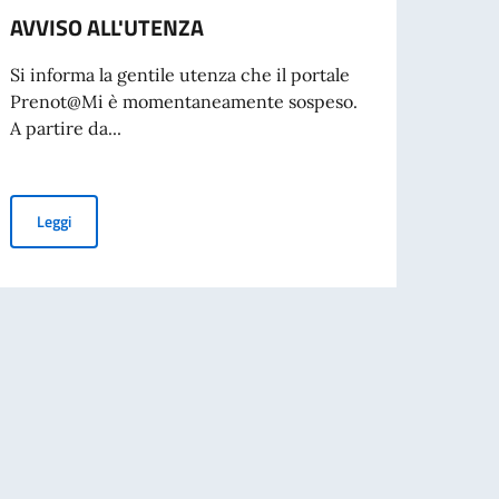
AVVISO ALL'UTENZA
Avvis
docen
Si informa la gentile utenza che il portale
indet
Prenot@Mi è momentaneamente sospeso.
inse
A partire da...
DOCE
SCUO
AVVISO ALL'UTENZA
Leggi
L'Ist
Galile
selez
sull'al
Leg
ntratto locale a tempo indeterminato per le ore di insegnamento costitu