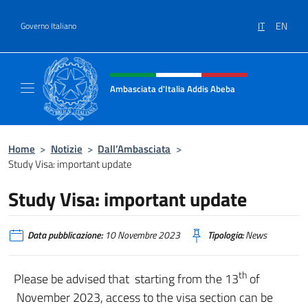
Salta al contenuto
IT
EN
Governo Italiano
Intestazione sito, social e menù
Ambasciata d'Italia Addis Abeba
Sito Ufficiale Ambasciata d'Italia Addis Abe
Home
>
Notizie
>
Dall’Ambasciata
>
Study Visa: important update
Study Visa: important update
Data pubblicazione:
10 Novembre 2023
Tipologia:
News
th
Please be advised that starting from the 13
of
November 2023, access to the visa section can be