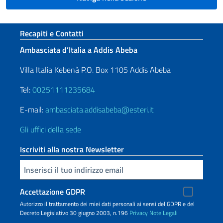
Sezione footer
Recapiti e Contatti
Ambasciata d’Italia a Addis Abeba
Villa Italia Kebenà P.O. Box 1105 Addis Abeba
Tel:
00251111235684
E-mail:
ambasciata.addisabeba@esteri.it
Gli uffici della sede
Iscriviti alla nostra Newsletter
Inserisci la tua email
Accettazione GDPR
Autorizzo il trattamento dei miei dati personali ai sensi del GDPR e del
Decreto Legislativo 30 giugno 2003, n.196
Privacy
Note Legali