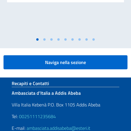
Naviga nella sezione
Sezione footer
Recapiti e Contatti
Ambasciata d’Italia a Addis Abeba
Villa Italia Kebenà P.O. Box 1105 Addis Abeba
Tel:
00251111235684
E-mail:
ambasciata.addisabeba@esteri.it