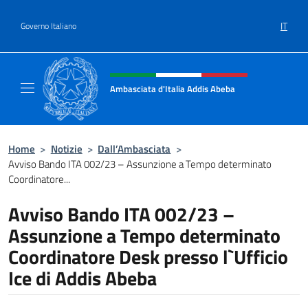
Salta al contenuto
IT
Governo Italiano
Intestazione sito, social e menù
Ambasciata d'Italia Addis Abeba
Sito Ufficiale Ambasciata d'Italia Addis Abe
Home
>
Notizie
>
Dall’Ambasciata
>
Avviso Bando ITA 002/23 – Assunzione a Tempo determinato
Coordinatore...
Avviso Bando ITA 002/23 –
Assunzione a Tempo determinato
Coordinatore Desk presso l`Ufficio
Ice di Addis Abeba