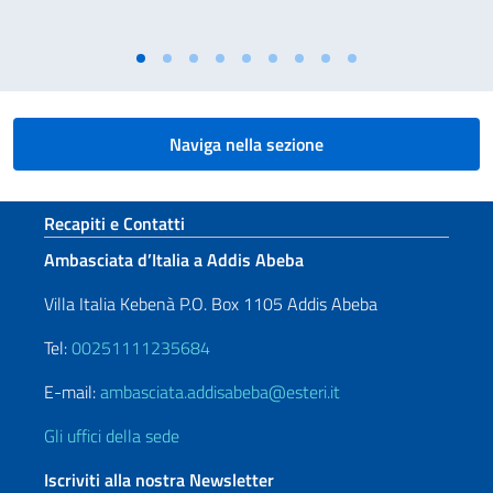
Naviga nella sezione
Sezione footer
Recapiti e Contatti
Ambasciata d’Italia a Addis Abeba
Villa Italia Kebenà P.O. Box 1105 Addis Abeba
Tel:
00251111235684
E-mail:
ambasciata.addisabeba@esteri.it
Gli uffici della sede
Iscriviti alla nostra Newsletter