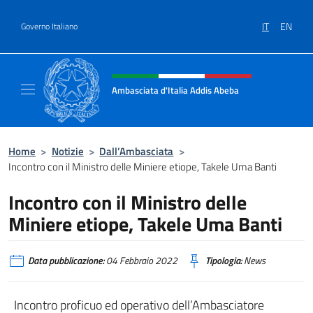
Salta al contenuto
IT
EN
Governo Italiano
Intestazione sito, social e menù
Ambasciata d'Italia Addis Abeba
Sito Ufficiale Ambasciata d'Italia Addis Abe
Home
>
Notizie
>
Dall’Ambasciata
>
Incontro con il Ministro delle Miniere etiope, Takele Uma Banti
Incontro con il Ministro delle
Miniere etiope, Takele Uma Banti
Data pubblicazione:
04 Febbraio 2022
Tipologia:
News
Incontro proficuo ed operativo dell’Ambasciatore