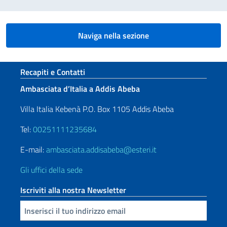
Naviga nella sezione
Sezione footer
Recapiti e Contatti
Ambasciata d’Italia a Addis Abeba
Villa Italia Kebenà P.O. Box 1105 Addis Abeba
Tel:
00251111235684
E-mail:
ambasciata.addisabeba@esteri.it
Gli uffici della sede
Iscriviti alla nostra Newsletter
Inserisci la tua email