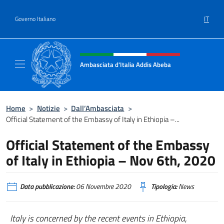
Salta al contenuto
IT
Governo Italiano
Intestazione sito, social e menù
Ambasciata d'Italia Addis Abeba
Sito Ufficiale Ambasciata d'Italia Addis Abe
Home
>
Notizie
>
Dall’Ambasciata
>
Official Statement of the Embassy of Italy in Ethiopia –...
Official Statement of the Embassy
of Italy in Ethiopia – Nov 6th, 2020
Data pubblicazione:
06 Novembre 2020
Tipologia:
News
Italy is concerned by the recent events in Ethiopia,