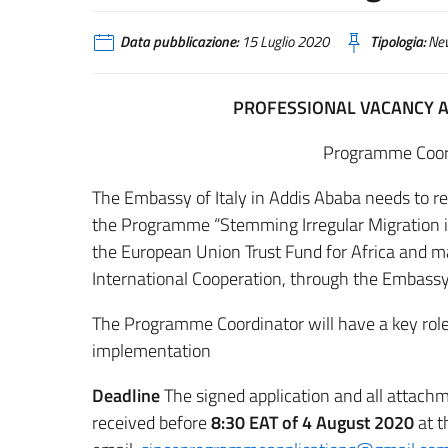
Data pubblicazione:
15 Luglio 2020
Tipologia:
Ne
PROFESSIONAL VACANCY 
Programme Coord
The Embassy of Italy in Addis Ababa needs to r
the Programme “Stemming Irregular Migration in
the European Union Trust Fund for Africa and ma
International Cooperation, through the Embassy o
The Programme Coordinator will have a key rol
implementation
Deadline
The signed application and all attach
received before
8:30 EAT of 4 August 2020
at t