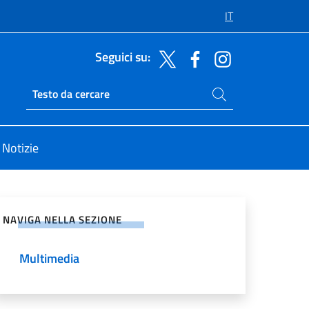
IT
Seguici su:
Cerca nel sito
Ricerca sito live
Notizie
vidi sui Social Network
NAVIGA NELLA SEZIONE
Multimedia