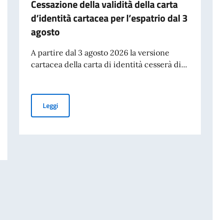
Cessazione della validità della carta
d’identità cartacea per l’espatrio dal 3
agosto
A partire dal 3 agosto 2026 la versione
cartacea della carta di identità cesserà di...
Cessazione della validità della carta d’identità cartacea 
Leggi
25° Giornata Nazionale del Sacrificio del Lavoro Italiano nel Mondo