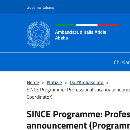
Salta al contenuto
Governo Italiano
Intestazione sito, social 
Ambasciata d'Italia Addis
Abeba
Sito Ufficiale Ambasciata d'Italia 
Chi si
Home
>
Notizie
>
Dall’Ambasciata
>
SINCE Programme: Professional vacancy announ
Coordinator)
SINCE Programme: Profes
announcement (Programm