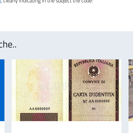
m
, clearly indicating in the subject the code:
che..