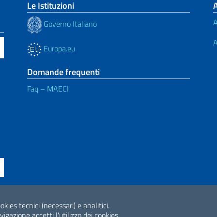
Le Istituzioni
A
Governo Italiano
A
Europa.eu
Domande frequenti
Faq – MAECI
ne di accessibilità
okies tecnici (necessari) e analitici.
2026 Copyright Min
gazione accetti l'utilizzo dei cookies.