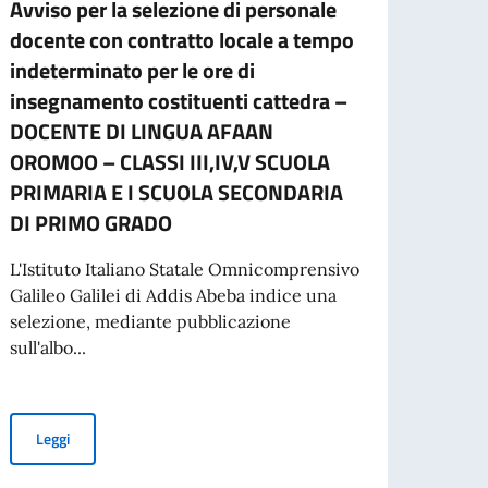
Avviso per la selezione di personale
AVVI
docente con contratto locale a tempo
Si inf
indeterminato per le ore di
Preno
insegnamento costituenti cattedra –
A part
DOCENTE DI LINGUA AFAAN
OROMOO – CLASSI III,IV,V SCUOLA
PRIMARIA E I SCUOLA SECONDARIA
Leg
DI PRIMO GRADO
per l’espatrio dal 3 agosto
L'Istituto Italiano Statale Omnicomprensivo
Galileo Galilei di Addis Abeba indice una
selezione, mediante pubblicazione
sull'albo...
Avviso per la selezione di personale docente con contratto l
Leggi