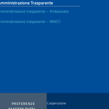
Amministrazione Trasparente
mministrazione trasparente – Ambasciata
mministrazione trasparente – MAECI
istero degli Affari Esteri e della Cooperazione
COOKIES
PREFERENZE
I COOKIES
ACCETTO TUTTI