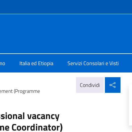
e menù
Addis Abeba
amo
Italia ed Etiopia
Servizi Consolari e Visti
Condi
Condividi
cement (Programme
sional vacancy
e Coordinator)