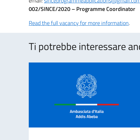
email:
sinceprogrammeapplications@gmail.co
002/SINCE/2020 – Programme Coordinator
Read the full vacancy for more information
.
Ti potrebbe interessare an