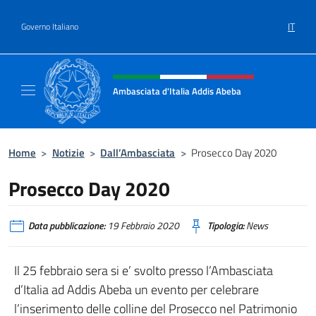
Salta al contenuto
IT
Governo Italiano
Intestazione sito, social e menù
Ambasciata d'Italia Addis Abeba
Sito Ufficiale Ambasciata d'Italia Addis Abe
Home
>
Notizie
>
Dall’Ambasciata
>
Prosecco Day 2020
Prosecco Day 2020
Data pubblicazione:
19 Febbraio 2020
Tipologia:
News
Il 25 febbraio sera si e’ svolto presso l’Ambasciata
d’Italia ad Addis Abeba un evento per celebrare
l’inserimento delle colline del Prosecco nel Patrimonio