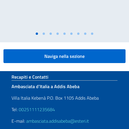
Naviga nella sezione
Sezione footer
Recapiti e Contatti
Ambasciata d’Italia a Addis Abeba
Villa Italia Kebenà P.O. Box 1105 Addis Abeba
Tel:
00251111235684
E-mail:
ambasciata.addisabeba@esteri.it