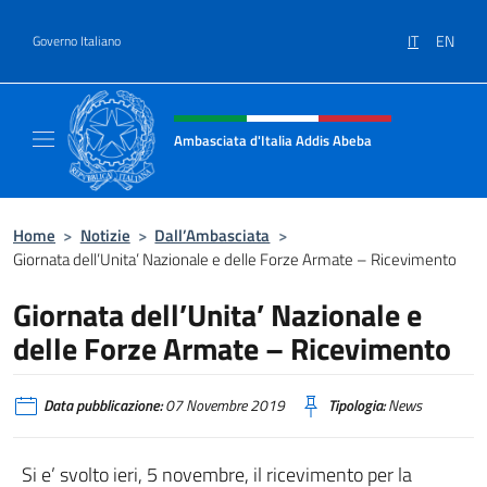
Salta al contenuto
IT
EN
Governo Italiano
Intestazione sito, social e menù
Ambasciata d'Italia Addis Abeba
Sito Ufficiale Ambasciata d'Italia Addis Abe
Home
>
Notizie
>
Dall’Ambasciata
>
Giornata dell’Unita’ Nazionale e delle Forze Armate – Ricevimento
Giornata dell’Unita’ Nazionale e
delle Forze Armate – Ricevimento
Data pubblicazione:
07 Novembre 2019
Tipologia:
News
Si e’ svolto ieri, 5 novembre, il ricevimento per la