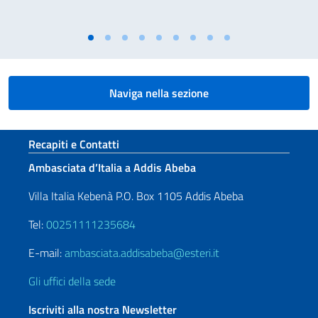
Naviga nella sezione
Sezione footer
Recapiti e Contatti
Ambasciata d’Italia a Addis Abeba
Villa Italia Kebenà P.O. Box 1105 Addis Abeba
Tel:
00251111235684
E-mail:
ambasciata.addisabeba@esteri.it
Gli uffici della sede
Iscriviti alla nostra Newsletter