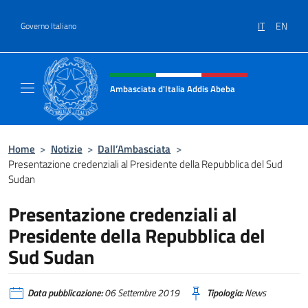
Salta al contenuto
IT
EN
Governo Italiano
Intestazione sito, social e menù
Ambasciata d'Italia Addis Abeba
Sito Ufficiale Ambasciata d'Italia Addis Abe
Home
>
Notizie
>
Dall’Ambasciata
>
Presentazione credenziali al Presidente della Repubblica del Sud
Sudan
Presentazione credenziali al
Presidente della Repubblica del
Sud Sudan
Data pubblicazione:
06 Settembre 2019
Tipologia:
News