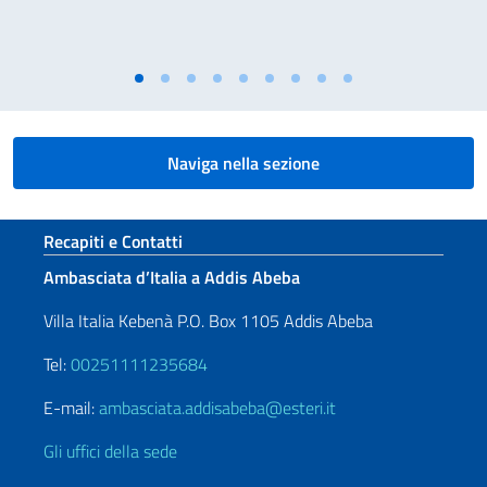
Naviga nella sezione
Sezione footer
Recapiti e Contatti
Ambasciata d’Italia a Addis Abeba
Villa Italia Kebenà P.O. Box 1105 Addis Abeba
Tel:
00251111235684
E-mail:
ambasciata.addisabeba@esteri.it
Gli uffici della sede