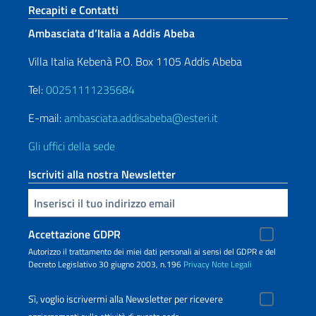
Sezione footer
Recapiti e Contatti
Ambasciata d’Italia a Addis Abeba
Villa Italia Kebenà P.O. Box 1105 Addis Abeba
Tel:
00251111235684
E-mail:
ambasciata.addisabeba@esteri.it
Gli uffici della sede
Iscriviti alla nostra Newsletter
Inserisci la tua email
Accettazione GDPR
Autorizzo il trattamento dei miei dati personali ai sensi del GDPR e del
Decreto Legislativo 30 giugno 2003, n.196
Privacy
Note Legali
Sì, voglio iscrivermi alla Newsletter per ricevere