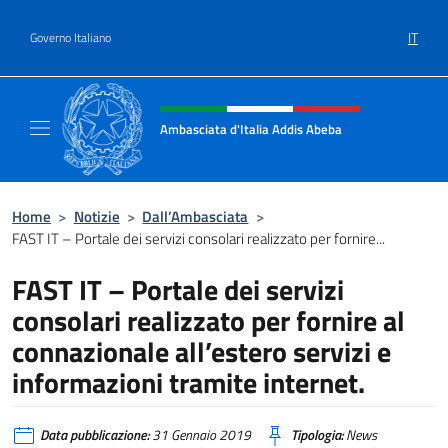
Salta al contenuto
IT
Governo Italiano
Intestazione sito, social e menù
Ambasciata d'Italia Addis Abeba
Sito Ufficiale Ambasciata d'Italia Addis Abe
Home
>
Notizie
>
Dall’Ambasciata
>
FAST IT – Portale dei servizi consolari realizzato per fornire...
FAST IT – Portale dei servizi
consolari realizzato per fornire al
connazionale all’estero servizi e
informazioni tramite internet.
Data pubblicazione:
31 Gennaio 2019
Tipologia:
News