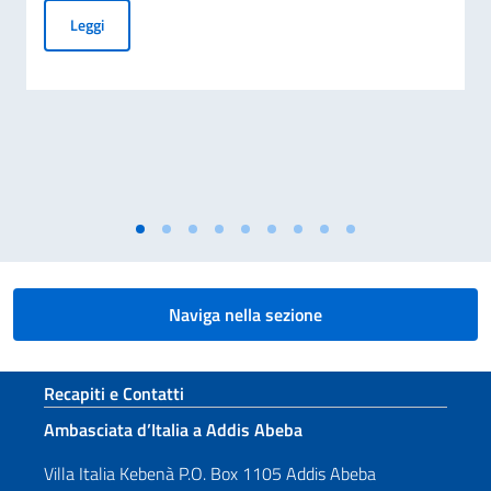
70° Anniversario del disastro di Marcinelle, e 25° Giornata 
Leggi
Naviga nella sezione
Sezione footer
Recapiti e Contatti
Ambasciata d’Italia a Addis Abeba
Villa Italia Kebenà P.O. Box 1105 Addis Abeba