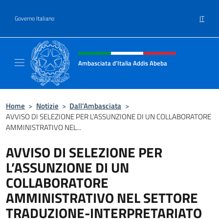
Salta al contenuto
IT
Governo Italiano
Intestazione sito, social e menù
Ambasciata d'Italia Addis Abeba
Sito Ufficiale Ambasciata d'Italia Addis Abe
Home
>
Notizie
>
Dall’Ambasciata
>
AVVISO DI SELEZIONE PER L’ASSUNZIONE DI UN COLLABORATORE
AMMINISTRATIVO NEL...
AVVISO DI SELEZIONE PER
L’ASSUNZIONE DI UN
COLLABORATORE
AMMINISTRATIVO NEL SETTORE
TRADUZIONE-INTERPRETARIATO