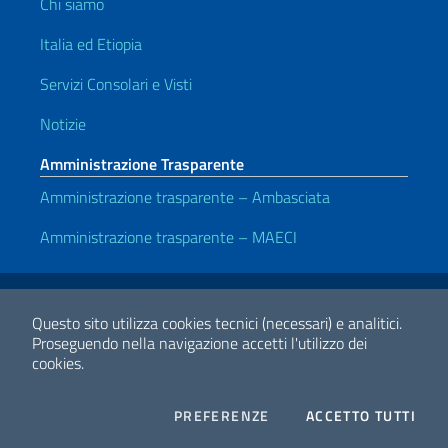
Chi siamo
Italia ed Etiopia
Servizi Consolari e Visti
Notizie
Amministrazione Trasparente
Amministrazione trasparente – Ambasciata
Amministrazione trasparente – MAECI
Link Utili
Note legali
Privacy e cookie policy
Dichiarazione di accessibilità
Questo sito utilizza cookies tecnici (necessari) e analitici.
Proseguendo nella navigazione accetti l'utilizzo dei
cookies.
2026 Copyright Ministero degli Affari Esteri e della Cooperazione
Internazionale
COOKIES
I CO
PREFERENZE
ACCETTO TUTTI
Facebook
Twitter
Whatsapp