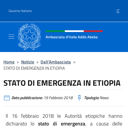
Salta al contenuto
IT
Governo Italiano
Intestazione sito, social e menù
Ambasciata d'Italia Addis Abeba
Sito Ufficiale Ambasciata d'Italia Addis Abe
Home
>
Notizie
>
Dall’Ambasciata
>
STATO DI EMERGENZA IN ETIOPIA
STATO DI EMERGENZA IN ETIOPIA
Data pubblicazione:
19 Febbraio 2018
Tipologia:
News
Il 16 febbraio 2018 le Autorità etiopiche hanno
dichiarato lo
stato di emergenza
, a causa delle