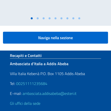
Naviga nella sezione
Sezione footer
Recapiti e Contatti
Ambasciata d’Italia a Addis Abeba
Villa Italia Kebenà P.O. Box 1105 Addis Abeba
Tel:
00251111235684
E-mail:
ambasciata.addisabeba@esteri.it
Gli uffici della sede