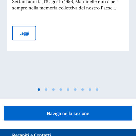
Settant’anni fa, l’8 agosto 1956, Marcinelle entrò per
sempre nella memoria collettiva del nostro Paese...
70° Anniversario del disastro di Marcinelle, e 25° Giornata 
Leggi
Naviga nella sezione
Sezione footer
Recapiti e Contatti