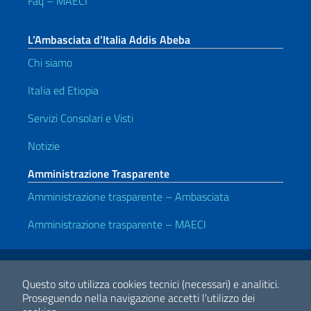
Faq – MAECI
L’Ambasciata d’Italia Addis Abeba
Chi siamo
Italia ed Etiopia
Servizi Consolari e Visti
Notizie
Amministrazione Trasparente
Amministrazione trasparente – Ambasciata
Amministrazione trasparente – MAECI
Link Utili
Note legali
Privacy e cookie policy
Dichiarazione di accessibilità
Questo sito utilizza cookies tecnici (necessari) e analitici.
Proseguendo nella navigazione accetti l'utilizzo dei