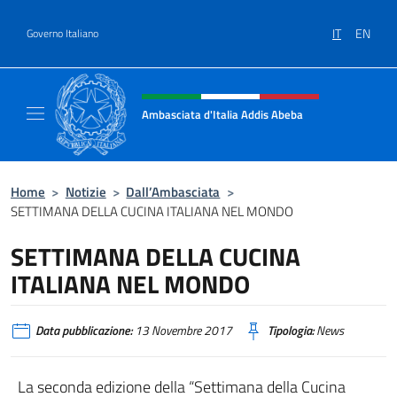
Salta al contenuto
IT
EN
Governo Italiano
Intestazione sito, social e menù
Ambasciata d'Italia Addis Abeba
Sito Ufficiale Ambasciata d'Italia Addis Abe
Home
>
Notizie
>
Dall’Ambasciata
>
SETTIMANA DELLA CUCINA ITALIANA NEL MONDO
SETTIMANA DELLA CUCINA
ITALIANA NEL MONDO
Data pubblicazione:
13 Novembre 2017
Tipologia:
News
La seconda edizione della “Settimana della Cucina