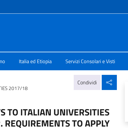
e menù
Addis Abeba
amo
Italia ed Etiopia
Servizi Consolari e Visti
Condi
Condividi
TIES 2017/18
 TO ITALIAN UNIVERSITIES
. REQUIREMENTS TO APPLY