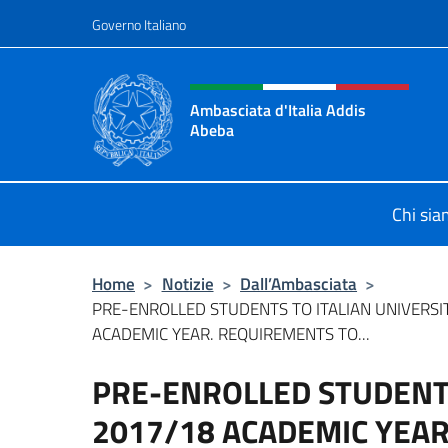
Salta al contenuto
Governo Italiano
Intestazione sito, social 
Ambasciata d'Italia Addis
Abeba
Sito Ufficiale Ambasciata d'Italia 
Chi si
Home
>
Notizie
>
Dall’Ambasciata
>
PRE-ENROLLED STUDENTS TO ITALIAN UNIVERSI
ACADEMIC YEAR. REQUIREMENTS TO...
PRE-ENROLLED STUDENTS
2017/18 ACADEMIC YEAR