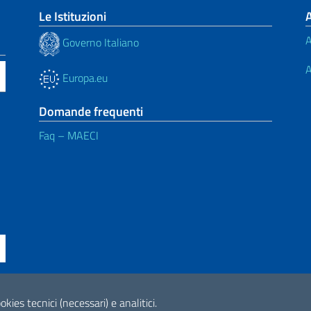
Le Istituzioni
A
Governo Italiano
A
Europa.eu
Domande frequenti
Faq – MAECI
ne di accessibilità
okies tecnici (necessari) e analitici.
2026 Copyright Min