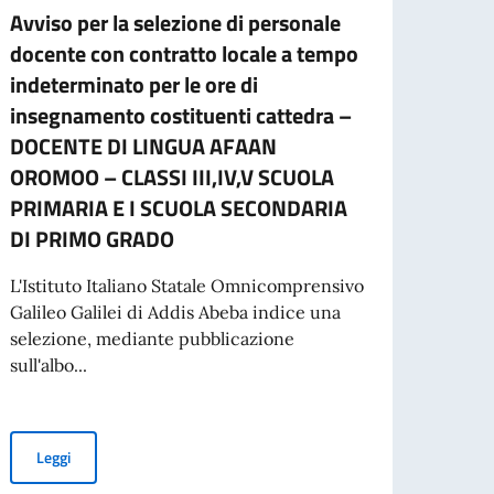
Avviso per la selezione di personale
AVVI
docente con contratto locale a tempo
Si inf
indeterminato per le ore di
Preno
insegnamento costituenti cattedra –
A part
DOCENTE DI LINGUA AFAAN
OROMOO – CLASSI III,IV,V SCUOLA
PRIMARIA E I SCUOLA SECONDARIA
Leg
DI PRIMO GRADO
per l’espatrio dal 3 agosto
L'Istituto Italiano Statale Omnicomprensivo
Galileo Galilei di Addis Abeba indice una
selezione, mediante pubblicazione
sull'albo...
Avviso per la selezione di personale docente con contratto l
Leggi