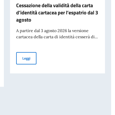
Cessazione della validità della carta
d’identità cartacea per l’espatrio dal 3
agosto
A partire dal 3 agosto 2026 la versione
cartacea della carta di identità cesserà di...
Cessazione della validità della carta d’identità cartacea 
Leggi
25° Giornata Nazionale del Sacrificio del Lavoro Italiano nel Mondo