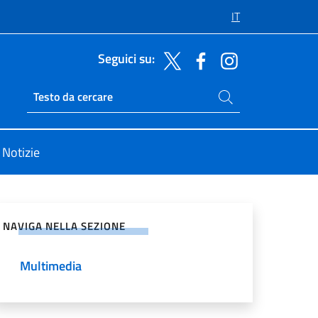
IT
Seguici su:
Cerca nel sito
Ricerca sito live
Notizie
vidi sui Social Network
NAVIGA NELLA SEZIONE
Multimedia