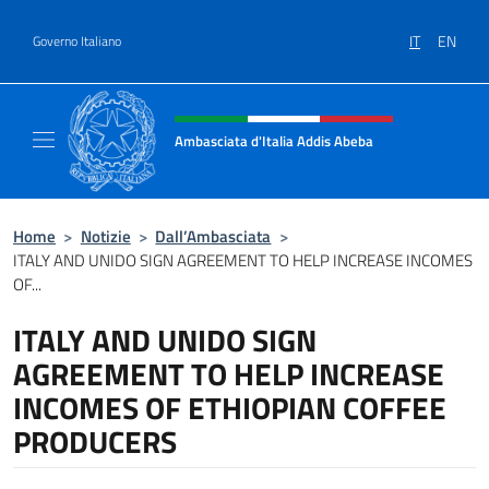
Salta al contenuto
IT
EN
Governo Italiano
Intestazione sito, social e menù
Ambasciata d'Italia Addis Abeba
Sito Ufficiale Ambasciata d'Italia Addis Abe
Home
>
Notizie
>
Dall’Ambasciata
>
ITALY AND UNIDO SIGN AGREEMENT TO HELP INCREASE INCOMES
OF...
ITALY AND UNIDO SIGN
AGREEMENT TO HELP INCREASE
INCOMES OF ETHIOPIAN COFFEE
PRODUCERS