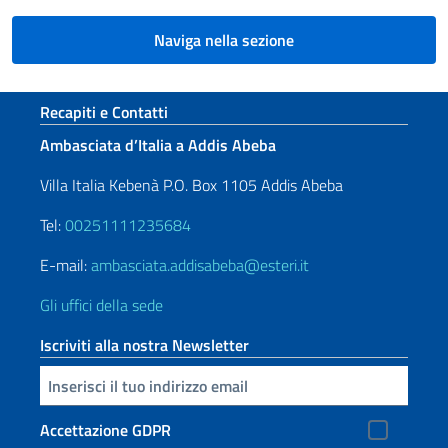
Naviga nella sezione
Sezione footer
Recapiti e Contatti
Ambasciata d’Italia a Addis Abeba
Villa Italia Kebenà P.O. Box 1105 Addis Abeba
Tel:
00251111235684
E-mail:
ambasciata.addisabeba@esteri.it
Gli uffici della sede
Iscriviti alla nostra Newsletter
Inserisci la tua email
Accettazione GDPR