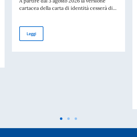
A partire dal 3 agosto 2026 la versione
cartacea della carta di identità cesserà di...
Cessazione della validità della carta d’identità cartacea 
Leggi
25° Giornata Nazionale del Sacrificio del Lavoro Italiano nel Mondo