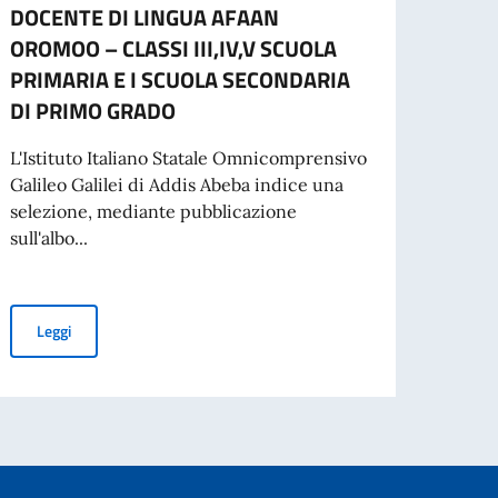
DOCENTE DI LINGUA AFAAN
OROMOO – CLASSI III,IV,V SCUOLA
PRIMARIA E I SCUOLA SECONDARIA
Leg
DI PRIMO GRADO
per l’espatrio dal 3 agosto
L'Istituto Italiano Statale Omnicomprensivo
Galileo Galilei di Addis Abeba indice una
selezione, mediante pubblicazione
sull'albo...
Avviso per la selezione di personale docente con contratto l
Leggi