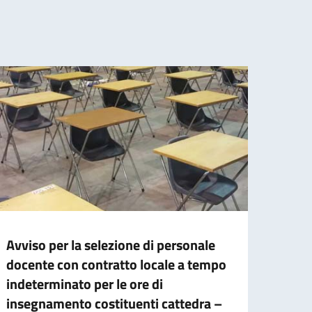
Avviso per la selezione di personale
AVVI
docente con contratto locale a tempo
Si inf
indeterminato per le ore di
Preno
insegnamento costituenti cattedra –
A part