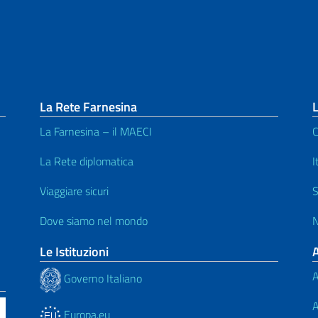
La Rete Farnesina
L
La Farnesina – il MAECI
C
La Rete diplomatica
I
Viaggiare sicuri
S
Dove siamo nel mondo
N
Le Istituzioni
A
Governo Italiano
A
Europa.eu