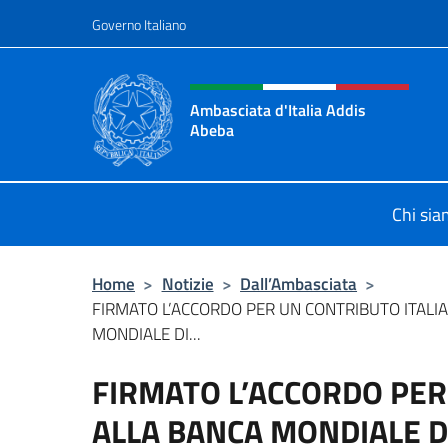
Salta al contenuto
Governo Italiano
Intestazione sito, social 
Ambasciata d'Italia Addis
Abeba
Sito Ufficiale Ambasciata d'Italia 
Chi si
Home
>
Notizie
>
Dall’Ambasciata
>
FIRMATO L’ACCORDO PER UN CONTRIBUTO ITALI
MONDIALE DI...
FIRMATO L’ACCORDO PER
ALLA BANCA MONDIALE DI