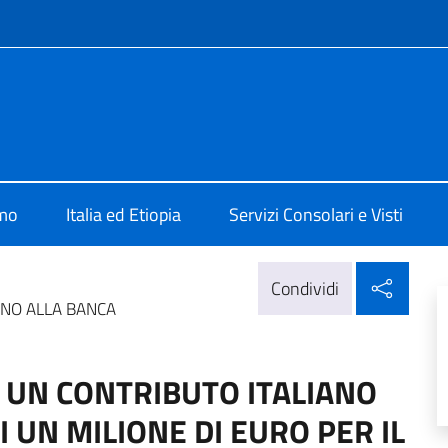
e menù
Addis Abeba
amo
Italia ed Etiopia
Servizi Consolari e Visti
Condi
Condividi
ANO ALLA BANCA
 UN CONTRIBUTO ITALIANO
 UN MILIONE DI EURO PER IL