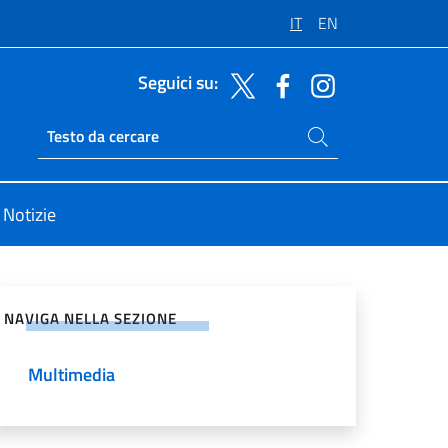
IT
EN
Seguici su:
Cerca nel sito
Ricerca sito live
Notizie
vidi sui Social Network
NAVIGA NELLA SEZIONE
Multimedia