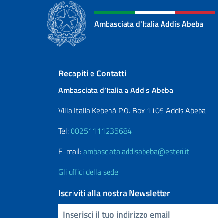
Ambasciata d'Italia Addis Abeba
Sezione footer
Recapiti e Contatti
Ambasciata d’Italia a Addis Abeba
Villa Italia Kebenà P.O. Box 1105 Addis Abeba
Tel:
00251111235684
E-mail:
ambasciata.addisabeba@esteri.it
Gli uffici della sede
Iscriviti alla nostra Newsletter
Inserisci la tua email