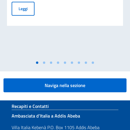
70° Anniversario del disastro di Marcinelle, e 25° Giornata 
Leggi
Naviga nella sezione
Sezione footer
Recapiti e Contatti
Ambasciata d’Italia a Addis Abeba
Villa Italia Kebenà P.O. Box 1105 Addis Abeba