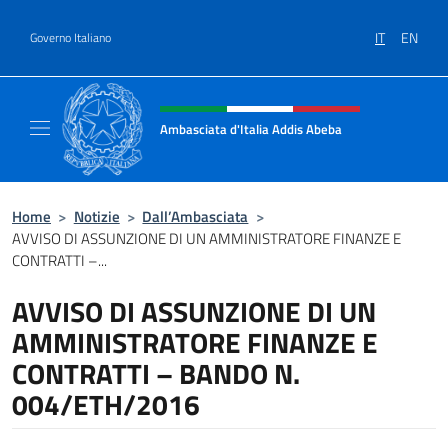
Salta al contenuto
IT
EN
Governo Italiano
Intestazione sito, social e menù
Ambasciata d'Italia Addis Abeba
Sito Ufficiale Ambasciata d'Italia Addis Abe
Home
>
Notizie
>
Dall’Ambasciata
>
AVVISO DI ASSUNZIONE DI UN AMMINISTRATORE FINANZE E
CONTRATTI –...
AVVISO DI ASSUNZIONE DI UN
AMMINISTRATORE FINANZE E
CONTRATTI – BANDO N.
004/ETH/2016