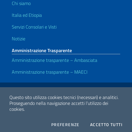
Chi siamo
Italia ed Etiopia
Servizi Consolari e Visti
Notizie
Amministrazione Trasparente
Amministrazione trasparente – Ambasciata
Amministrazione trasparente – MAECI
Link Utili
Note legali
Privacy e cookie policy
Dichiarazione di accessibilità
Questo sito utilizza cookies tecnici (necessari) e analitici.
Proseguendo nella navigazione accetti l'utilizzo dei
cookies.
2026 Copyright Ministero degli Affari Esteri e della Cooperazione
Internazionale
COOKIES
I CO
PREFERENZE
ACCETTO TUTTI
Facebook
Twitter
Whatsapp