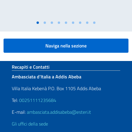
Naviga nella sezione
Sezione footer
Recapiti e Contatti
Ambasciata d’Italia a Addis Abeba
Villa Italia Kebenà P.O. Box 1105 Addis Abeba
Tel:
00251111235684
E-mail:
ambasciata.addisabeba@esteri.it
Gli uffici della sede