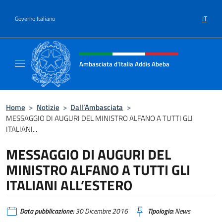
Salta al contenuto
IT
Governo Italiano
Intestazione sito, social e menù
Ambasciata d'Italia Addis Abeba
Sito Ufficiale Ambasciata d'Italia Addis Abe
Home
>
Notizie
>
Dall’Ambasciata
>
MESSAGGIO DI AUGURI DEL MINISTRO ALFANO A TUTTI GLI
ITALIANI...
MESSAGGIO DI AUGURI DEL
MINISTRO ALFANO A TUTTI GLI
ITALIANI ALL’ESTERO
Data pubblicazione:
30 Dicembre 2016
Tipologia:
News