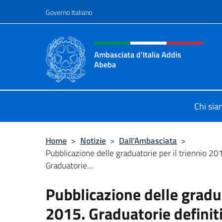
Salta al contenuto
Governo Italiano
Intestazione sito, social 
Ambasciata d'Italia Addis
Abeba
Sito Ufficiale Ambasciata d'Italia 
Chi si
Home
>
Notizie
>
Dall’Ambasciata
>
Pubblicazione delle graduatorie per il triennio 2
Graduatorie...
Pubblicazione delle gradua
2015. Graduatorie definit