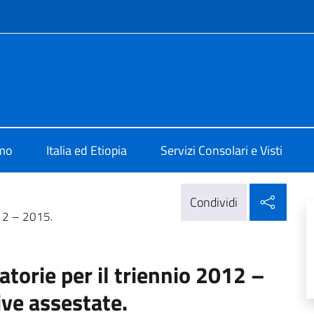
e menù
Addis Abeba
amo
Italia ed Etiopia
Servizi Consolari e Visti
Condi
Condividi
012 – 2015.
torie per il triennio 2012 –
ive assestate.