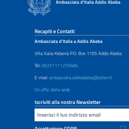
Ambasciata d'Italia Addis Abeba
Sezione footer
Recapiti e Contatti
Ambasciata d’Italia a Addis Abeba
Villa Italia Kebenà P.O. Box 1105 Addis Abeba
Tel:
00251111235684
E-mail:
ambasciata.addisabeba@esteri.it
Gli uffici della sede
Iscriviti alla nostra Newsletter
Inserisci la tua email
Accettazione GDPR