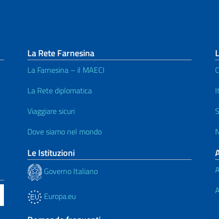
La Rete Farnesina
L
La Farnesina – il MAECI
C
La Rete diplomatica
I
Viaggiare sicuri
S
Dove siamo nel mondo
N
Le Istituzioni
A
Governo Italiano
A
Europa.eu