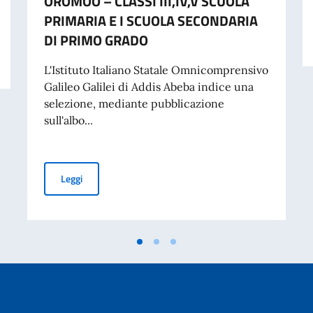
OROMOO – CLASSI III,IV,V SCUOLA
PRIMARIA E I SCUOLA SECONDARIA
DI PRIMO GRADO
 cartacea per l’espatrio dal 3 agosto
L'Istituto Italiano Statale Omnicomprensivo
Galileo Galilei di Addis Abeba indice una
selezione, mediante pubblicazione
sull'albo...
Avviso per la selezione di personale docente con co
Leggi