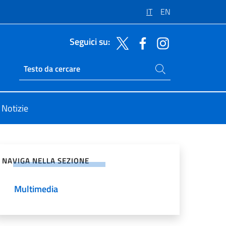
IT
EN
Seguici su:
Cerca nel sito
Ricerca sito live
Notizie
vidi sui Social Network
NAVIGA NELLA SEZIONE
Multimedia