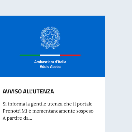
AVVISO ALL'UTENZA
Avvis
docen
Si informa la gentile utenza che il portale
indet
Prenot@Mi è momentaneamente sospeso.
inse
A partire da...
DOCE