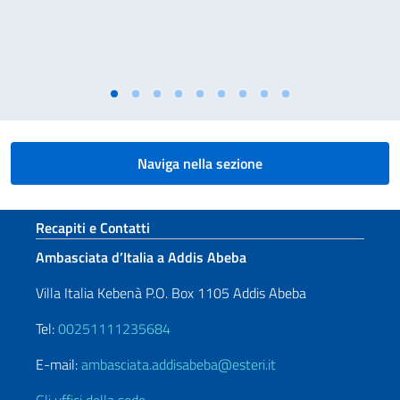
Naviga nella sezione
Sezione footer
Recapiti e Contatti
Ambasciata d’Italia a Addis Abeba
Villa Italia Kebenà P.O. Box 1105 Addis Abeba
Tel:
00251111235684
E-mail:
ambasciata.addisabeba@esteri.it