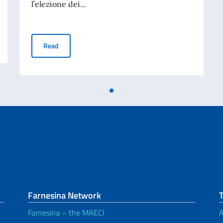
l’elezione dei...
li elettori temporaneamente all'estero
Elezione dei rappresentanti al Parlamento europeo spetta
Read
Farnesina Network
Farnesina – the MAECI
A