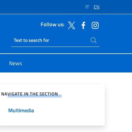
IT
EN
Follow us:
Search on site
Ricerca sito live
News
e on Social Network
NAVIGATE IN THE SECTION
Multimedia