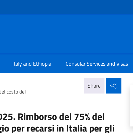
f site
Addis Abeba
Italy and Ethiopia
Consular Services and Visas
Shar
Share
el costo del
25. Rimborso del 75% del
io per recarsi in Italia per gli