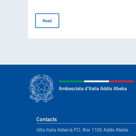
Referendum Abrogativi 2025. Informativa per g
Read
Ambasciata d'Italia Addis Abeba
Footer section
Contacts
Villa Italia Kebenà P.O. Box 1105 Addis Abeba