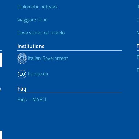
Diplomatic network
I
Viaggiare sicuri
C
Dove siamo nel mondo
Institutions
T
Italian Government
T
Europa.eu
Faq
6
Faqs – MAECI