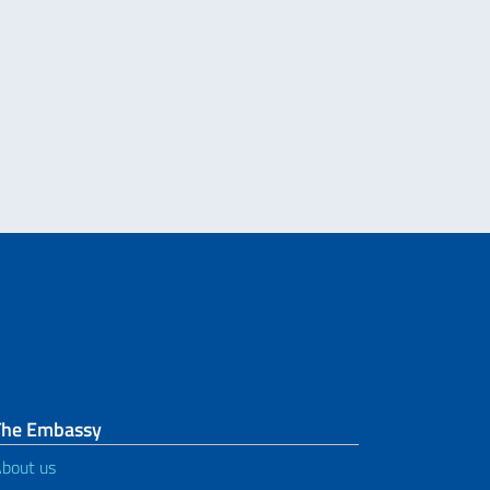
nti all’Italia
The Embassy
bout us