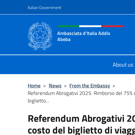
Go to content
Italian Government
Header, social and menu o
Ambasciata d'Italia Addis
Abeba
Sito Ufficiale Ambasciata d'Italia 
About us
Home
>
News
>
From the Embassy
>
Referendum Abrogativi 2025. Rimborso del 75% d
biglietto...
Referendum Abrogativi 20
costo del biglietto di viagg